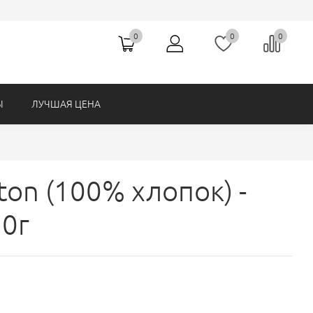
Ножницы (Hemline, Австралия)
0
0
0
Ы
ЛУЧШАЯ ЦЕНА
ton (100% хлопок) -
50г