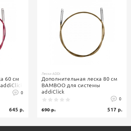
Лески ADDI
а 60 см
Дополнительная леска 80 см
addiClick
BAMBOO для системы
addiClick
0
0
645 р.
517 р.
690 р.