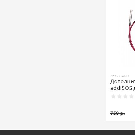
Лески ADDI
Дополнит
addiSOS 
750 р.