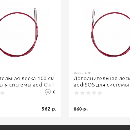
Лески ADDI
ельная леска 100 см
Дополнительная леск
для системы addiClick
addiSOS для системы 
0
562 р.
860 р.