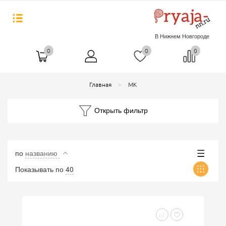
В Нижнем Новгороде
0
0
0
Главная
МК
Открыть фильтр
по
названию
Показывать по
40