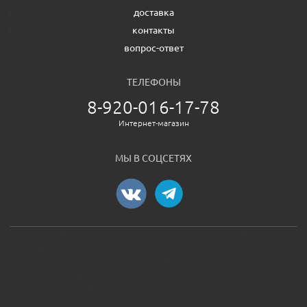
доставка
контакты
вопрос-ответ
ТЕЛЕФОНЫ
8-920-016-17-78
Интернет-магазин
МЫ В СОЦСЕТЯХ
Обращаем Ваше внимание на то, что данный интернет-сайт и
его содержимое носят исключительно информационный
характер и ни при каких условиях не являются публичной
офертой, определяемой положениями Статьи 437
Гражданского кодекса РФ.