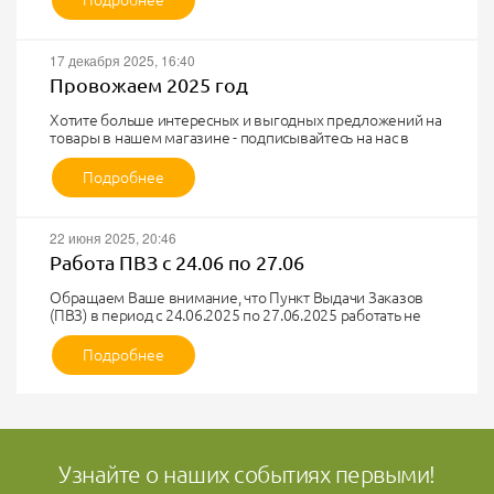
Обратите внимание на график работы Пункта Выдачи
Заказов (ПВЗ) в новогодние праздники.
17 декабря 2025, 16:40
Провожаем 2025 год
Хотите больше интересных и выгодных предложений на
товары в нашем магазине - подписывайтесь на нас в
социальных сетях, ловите промо-коды и пользуйтесь
выгодными предложениями!
Подробнее
https://vk.com/club90372305
https://t.me/pryaja_nn
22 июня 2025, 20:46
Работа ПВЗ с 24.06 по 27.06
Обращаем Ваше внимание, что Пункт Выдачи Заказов
(ПВЗ) в период с 24.06.2025 по 27.06.2025 работать не
будет. Приносим свои извинения за доставленные
неудобства.
Подробнее
Узнайте о наших событиях первыми!