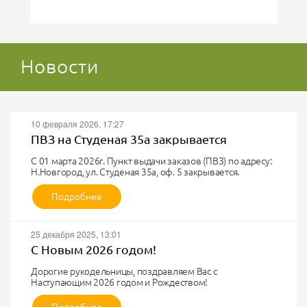
Новости
10 февраля 2026, 17:27
ПВЗ на Студеная 35а закрывается
С 01 марта 2026г. Пункт выдачи заказов (ПВЗ) по адресу:
Н.Новгород, ул. Студеная 35а, оф. 5 закрывается.
Наш интернет-магазин продолжит работу в обычном
режиме. О порядке выбора пряжи и получения заказов
Подробнее
сообщим дополнительно.
Будьте в курсе всех новостей и самых выгодных
предложений - подписывайтесь на наши каналы в VK и
25 декабря 2025, 13:01
Telegram.
С Новым 2026 годом!
https://vk.com/club90372305
https://t.me/pryaja_nn
Дорогие рукодельницы, поздравляем Вас с
Наступающим 2026 годом и Рождеством!
Желаем Вам светлого настроения, больше радостных
событий и ярких творческих успехов!
Подробнее