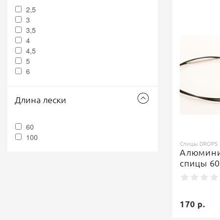
2,5
3
3,5
4
4,5
5
6
Длина лески
60
100
Спицы DROPS
Алюмини
спицы 6
170 р.