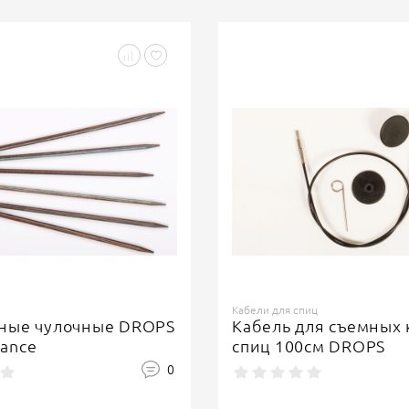
Кабели для спиц
ные чулочные DROPS
Кабель для съемных 
ance
спиц 100см DROPS
0