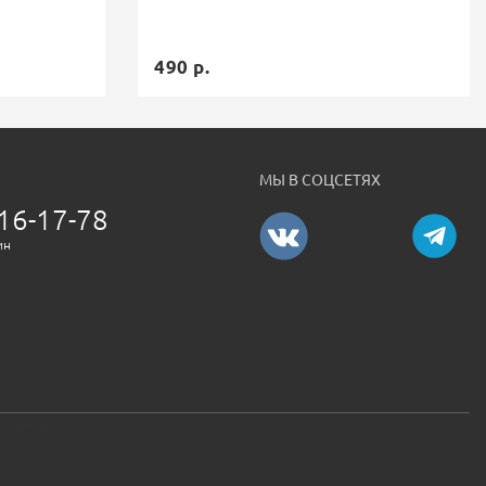
490 р.
МЫ В СОЦСЕТЯХ
16-17-78
ин
и каких