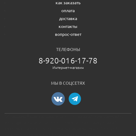
как заказать
оплата
доставка
контакты
вопрос-ответ
ТЕЛЕФОНЫ
8-920-016-17-78
Интернет-магазин
МЫ В СОЦСЕТЯХ
Обращаем Ваше внимание на то, что данный интернет-сайт и
его содержимое носят исключительно информационный
характер и ни при каких условиях не являются публичной
офертой, определяемой положениями Статьи 437