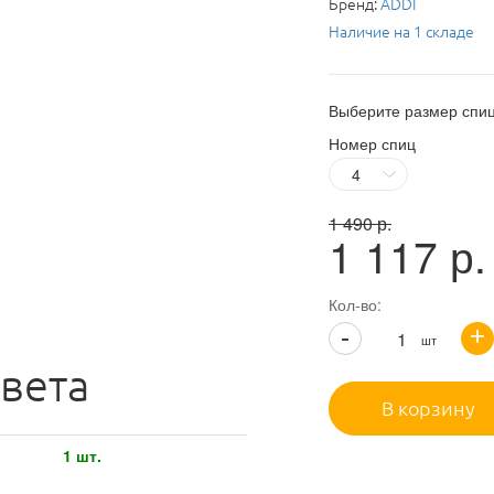
Бренд:
ADDI
Наличие на 1 складе
Выберите размер спи
Номер спиц
1 490
р.
1 117
р.
Кол-во:
+
-
шт
вета
В корзину
1 шт.