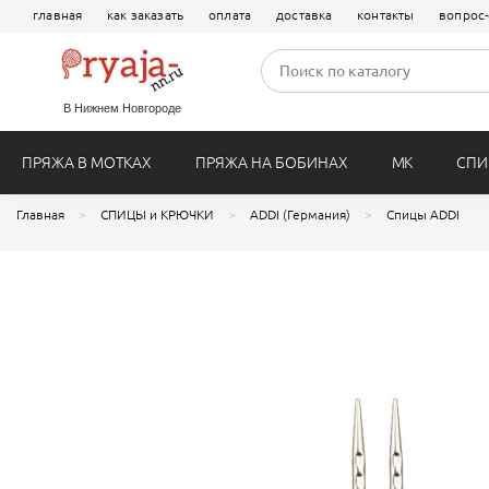
Енот (16-18 см)
Чернобурка 
главная
как заказать
оплата
доставка
контакты
вопрос-
LAINES du NORD (Италия)
ALIZE (Турц
КЛЕЙ для текстиля
Наклейки
CLOVER (Япония)
Песец (14-16 см)
Кролик Рекс 
Seam (Италия)
Vita Cotton 
В Нижнем Новгороде
ПРЯЖА В МОТКАХ
ПРЯЖА НА БОБИНАХ
МК
СПИ
Главная
СПИЦЫ и КРЮЧКИ
ADDI (Германия)
Спицы ADDI