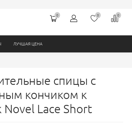
Ножницы (Hemline, Австралия)
0
0
0
Ы
ЛУЧШАЯ ЦЕНА
ительные спицы с
ным кончиком к
k Novel Lace Short