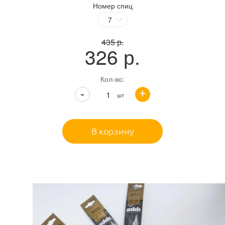
Номер спиц
435
р.
326
р.
Кол-во:
+
-
шт
В корзину