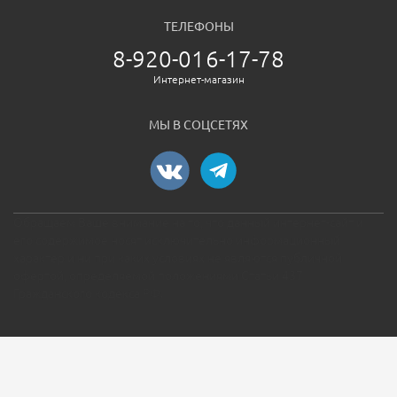
ТЕЛЕФОНЫ
8-920-016-17-78
Интернет-магазин
МЫ В СОЦСЕТЯХ
Обращаем Ваше внимание на то, что данный интернет-сайт и
его содержимое носят исключительно информационный
характер и ни при каких условиях не являются публичной
офертой, определяемой положениями Статьи 437
Гражданского кодекса РФ.